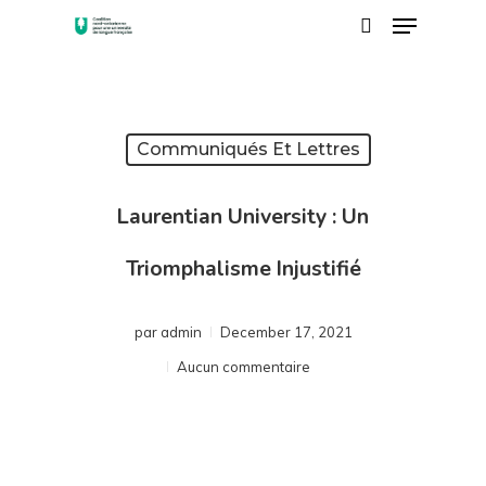
Menu
Skip
search
to
Close
main
Menu
content
Communiqués Et Lettres
Laurentian University : Un
Triomphalisme Injustifié
par
admin
December 17, 2021
Aucun commentaire